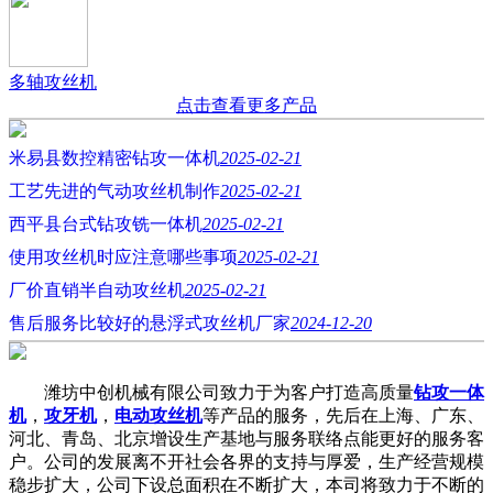
多轴攻丝机
点击查看更多产品
米易县数控精密钻攻一体机
2025-02-21
工艺先进的气动攻丝机制作
2025-02-21
西平县台式钻攻铣一体机
2025-02-21
使用攻丝机时应注意哪些事项
2025-02-21
厂价直销半自动攻丝机
2025-02-21
售后服务比较好的悬浮式攻丝机厂家
2024-12-20
潍坊中创机械有限公司致力于为客户打造高质量
钻攻一体
机
，
攻牙机
，
电动攻丝机
等产品的服务，先后在上海、广东、
河北、青岛、北京增设生产基地与服务联络点能更好的服务客
户。公司的发展离不开社会各界的支持与厚爱，生产经营规模
稳步扩大，公司下设总面积在不断扩大，本司将致力于不断的