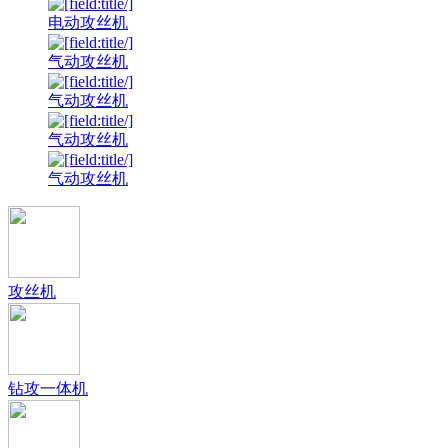
电动攻丝机
气动攻丝机
气动攻丝机
气动攻丝机
气动攻丝机
攻丝机
钻攻一体机