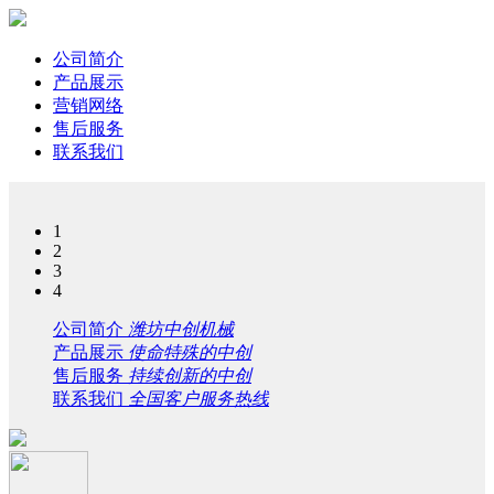
公司简介
产品展示
营销网络
售后服务
联系我们
1
2
3
4
公司简介
潍坊中创机械
产品展示
使命特殊的中创
售后服务
持续创新的中创
联系我们
全国客户服务热线