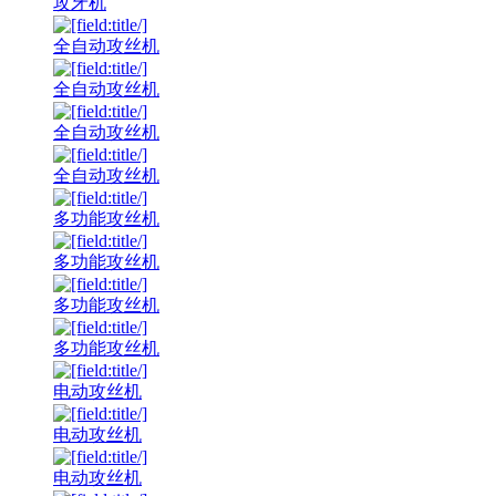
攻牙机
全自动攻丝机
全自动攻丝机
全自动攻丝机
全自动攻丝机
多功能攻丝机
多功能攻丝机
多功能攻丝机
多功能攻丝机
电动攻丝机
电动攻丝机
电动攻丝机