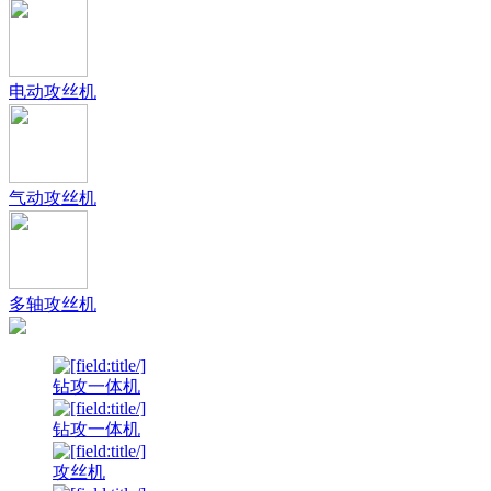
电动攻丝机
气动攻丝机
多轴攻丝机
钻攻一体机
钻攻一体机
攻丝机