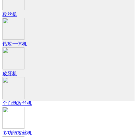
攻丝机
钻攻一体机
攻牙机
全自动攻丝机
多功能攻丝机